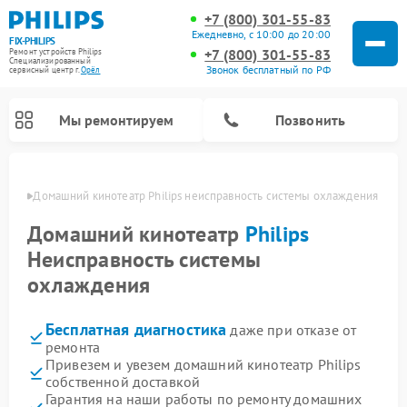
+7 (800) 301-55-83
Ежедневно, с 10:00 до 20:00
FIX-PHILIPS
+7 (800) 301-55-83
Ремонт устройств Philips
Специализированный
Звонок бесплатный по РФ
cервисный центр г.
Орёл
Мы ремонтируем
Позвонить
 Орле
Домашний кинотеатр Philips неисправность системы охлаждения
Домашний кинотеатр
Philips
Неисправность системы
охлаждения
Бесплатная диагностика
даже при отказе от
ремонта
Привезем и увезем домашний кинотеатр Philips
Ремонт стиральных машин Philips
Ремонт водонагревателей Philips
Ремонт кухонных комбайнов Philips
Ремонт роботов-пылесосов Philips
Ремонт вертикальных пылесосов Philips
Ремонт интерактивных панелей Philips
Ремонт планетарных миксеров Philips
Ремонт гладильных систем Philips
Ремонт увлажнителей воздуха Philips
Ремонт морозильных камер Philips
Ремонт микроволновых печей Philips
Ремонт очистителей воздуха Philips
собственной доставкой
Гарантия на наши работы по ремонту домашних