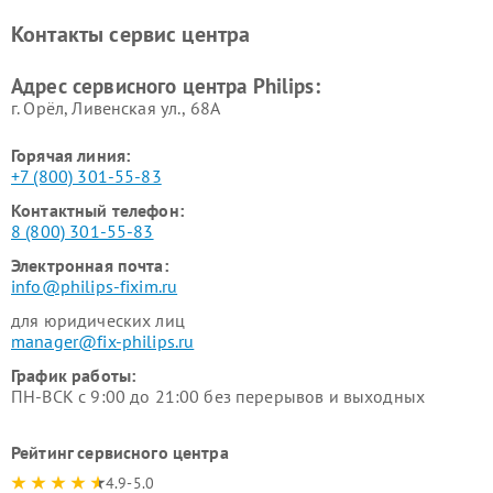
панелей Philips
Контакты сервис центра
Ремонт стиральных машин
Ремонт увлажнителей
Philips
воздуха Philips
Адрес сервисного центра Philips:
г. Орёл, Ливенская ул., 68А
Горячая линия:
+7 (800) 301-55-83
Контактный телефон:
8 (800) 301-55-83
Электронная почта:
info@philips-fixim.ru
для юридических лиц
manager@fix-philips.ru
График работы:
ПН-ВСК с 9:00 до 21:00 без перерывов и выходных
Рейтинг сервисного центра
4.9-5.0