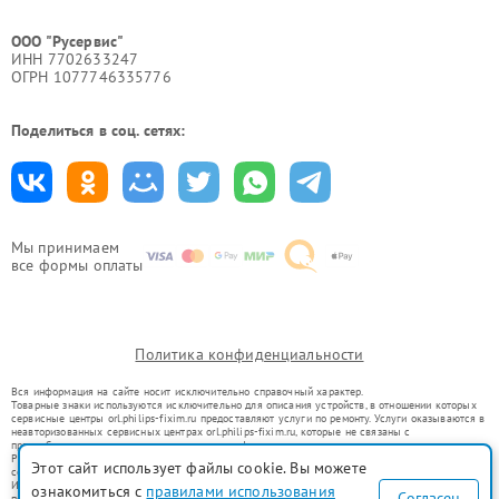
ООО "Русервис"
ИНН 7702633247
ОГРН 1077746335776
Поделиться в соц. сетях:
Мы принимаем
все формы оплаты
Политика конфиденциальности
Вся информация на сайте носит исключительно справочный характер.
Товарные знаки используются исключительно для описания устройств, в отношении которых
сервисные центры orl.philips-fixim.ru предоставляют услуги по ремонту. Услуги оказываются в
неавторизованных сервисных центрах orl.philips-fixim.ru, которые не связаны с
правообладателями товарных знаков или их официальными представителями.
Ремонт осуществляется для устройств, уже введенных в гражданский оборот в соответствии
Этот сайт использует файлы cookie. Вы можете
со статьей 1487 ГК РФ.
Использование товарных знаков не преследует цели индивидуализации услуг или введения
ознакомиться с
правилами использования
Согласен
потребителей в заблуждение, а служит для информирования о предоставляемых услугах по