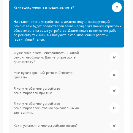
Какие документы вы предоставляете?
На этапе приема устройства на диагностику и последующий
ремонт вам будет предоставлен заказ-наряд с указанием страховых
обязательств на ваше устройство. Далее, после выполнения работ
по ремонту техники, вы получите акт выполненных работ и
гарантийный талон.
Я уже знаю в чем неисправность и какой
ремонт необходим. Для чего проводить
диагностику?
Мне нужен срочный ремонт. Сможете
сделать?
Я хочу, чтобы мое устройство
ремонтировали при мне.
Я хочу, чтобы мое устройство
ремонтировалось только оригинальными
запчастями.
Как я узнаю, что мое устройство готово?