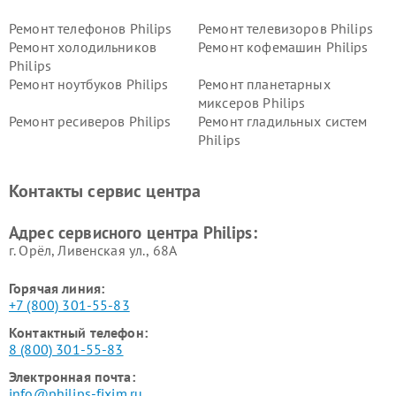
Ремонт телефонов Philips
Ремонт телевизоров Philips
Ремонт холодильников
Ремонт кофемашин Philips
Philips
Ремонт ноутбуков Philips
Ремонт планетарных
миксеров Philips
Ремонт ресиверов Philips
Ремонт гладильных систем
Philips
Ремонт видеостен Philips
Ремонт интерактивных
панелей Philips
Контакты сервис центра
Ремонт стиральных машин
Ремонт увлажнителей
Philips
воздуха Philips
Адрес сервисного центра Philips:
г. Орёл, Ливенская ул., 68А
Горячая линия:
+7 (800) 301-55-83
Контактный телефон:
8 (800) 301-55-83
Электронная почта:
info@philips-fixim.ru