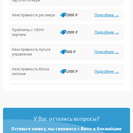
ray/DVD-плеера
Механические повреждения
Неисправность ресивера
2800 ₽
Подробнее →
Электроника/Акустика
Проблемы с HDMI-
1000 ₽
Подробнее →
портами
Управление
Неисправность пульта
500 ₽
Подробнее →
управления
Неисправность блока
1500 ₽
Подробнее →
питания
Проблемы с пайкой на
1000 ₽
Подробнее →
плате
Неисправность
2800 ₽
Подробнее →
процессора
У Вас остались вопросы?
Неисправность Wi-
Оставьте заявку, мы свяжемся с Вами в ближайшее
1500 ₽
Подробнее →
Fi/Bluetooth модуля