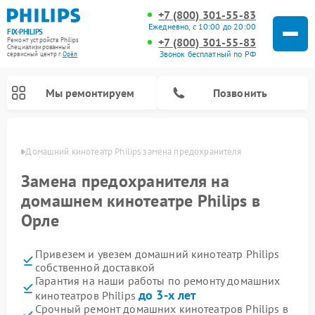
+7 (800) 301-55-83
Ежедневно, с 10:00 до 20:00
FIX-PHILIPS
+7 (800) 301-55-83
Ремонт устройств Philips
Специализированный
Звонок бесплатный по РФ
cервисный центр г.
Орёл
Мы ремонтируем
Позвонить
 Орле
Домашний кинотеатр Philips замена предохранителя
Замена предохранителя на
домашнем кинотеатре Philips в
Орле
Привезем и увезем домашний кинотеатр Philips
собственной доставкой
Гарантия на наши работы по ремонту домашних
Ремонт стиральных машин Philips
Ремонт водонагревателей Philips
Ремонт кухонных комбайнов Philips
Ремонт роботов-пылесосов Philips
Ремонт вертикальных пылесосов Philips
Ремонт интерактивных панелей Philips
Ремонт планетарных миксеров Philips
Ремонт гладильных систем Philips
Ремонт увлажнителей воздуха Philips
Ремонт морозильных камер Philips
Ремонт микроволновых печей Philips
Ремонт очистителей воздуха Philips
до 3-х лет
кинотеатров Philips
Срочный ремонт домашних кинотеатров Philips в