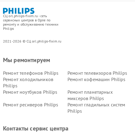
СЦ orl.philips-fixim.ru - сеть
сервисных центров в Орле по
ремонту и обслуживанию техники
Philips
2021-2026 © СЦ orl.philips-fixim.ru
Мы ремонтируем
Ремонт телефонов Philips
Ремонт телевизоров Philips
Ремонт холодильников
Ремонт кофемашин Philips
Philips
Ремонт ноутбуков Philips
Ремонт планетарных
миксеров Philips
Ремонт ресиверов Philips
Ремонт гладильных систем
Philips
Ремонт видеостен Philips
Ремонт интерактивных
панелей Philips
Контакты сервис центра
Ремонт стиральных машин
Ремонт увлажнителей