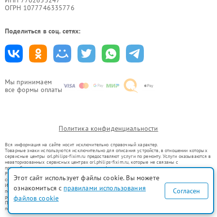
ИНН 7702633247
ОГРН 1077746335776
Поделиться в соц. сетях:
Мы принимаем
все формы оплаты
Политика конфиденциальности
Вся информация на сайте носит исключительно справочный характер.
Товарные знаки используются исключительно для описания устройств, в отношении которых
сервисные центры orl.philips-fixim.ru предоставляют услуги по ремонту. Услуги оказываются в
неавторизованных сервисных центрах orl.philips-fixim.ru, которые не связаны с
правообладателями товарных знаков или их официальными представителями.
Ремонт осуществляется для устройств, уже введенных в гражданский оборот в соответствии
Этот сайт использует файлы cookie. Вы можете
со статьей 1487 ГК РФ.
Использование товарных знаков не преследует цели индивидуализации услуг или введения
ознакомиться с
правилами использования
Согласен
потребителей в заблуждение, а служит для информирования о предоставляемых услугах по
файлов cookie
ремонту техники указанных брендов.
Представленная на сайте информация не является публичной офертой, определяемой
положениями Статьи 437(2) Гражданского кодекса РФ