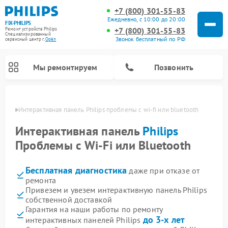
+7 (800) 301-55-83
Ежедневно, с 10:00 до 20:00
FIX-PHILIPS
+7 (800) 301-55-83
Ремонт устройств Philips
Специализированный
Звонок бесплатный по РФ
cервисный центр г.
Орёл
Мы ремонтируем
Позвонить
 Орле
Интерактивная панель Philips проблемы с wi-fi или bluetooth
Интерактивная панель
Philips
Проблемы с Wi-Fi или Bluetooth
Бесплатная диагностика
даже при отказе от
ремонта
Привезем и увезем интерактивную панель Philips
собственной доставкой
Ремонт вертикальных пылесосов Philips
Ремонт увлажнителей воздуха Philips
Ремонт домашних кинотеатров Philips
Ремонт роботов-пылесосов Philips
Ремонт планетарных миксеров Philips
Ремонт гладильных систем Philips
Ремонт стиральных машин Philips
Ремонт водонагревателей Philips
Ремонт кухонных комбайнов Philips
Ремонт морозильных камер Philips
Ремонт микроволновых печей Philips
Ремонт очистителей воздуха Philips
Гарантия на наши работы по ремонту
до 3-х лет
интерактивных панелей Philips