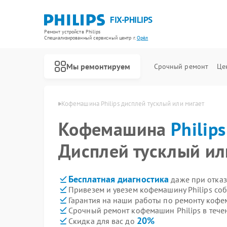
FIX-PHILIPS
Ремонт устройств Philips
Специализированный cервисный центр г.
Орёл
Мы ремонтируем
Срочный ремонт
Це
ашин Philips в Орле
Кофемашина Philips дисплей тусклый или мигает
Кофемашина
Philips
Дисплей тусклый ил
Бесплатная диагностика
даже при отказ
Привезем и увезем кофемашину Philips со
Гарантия на наши работы по ремонту кофе
Срочный ремонт кофемашин Philips в тече
20%
Скидка для вас до
Ремонт холодильников Philips
Ремонт планетарных миксеров Philips
Ремонт гладильных систем Philips
Ремонт интерактивных панелей Philips
Ремонт стиральных машин Philips
Ремонт увлажнителей воздуха Philips
Ремонт водонагревателей Philips
Ремонт вертикальных пылесосов Philips
Ремонт кухонных комбайнов Philips
Ремонт домашних кинотеатров Philips
Ремонт морозильных камер Philips
Ремонт микроволновых печей Philips
Ремонт очистителей воздуха Philips
Ремонт роботов-пылесосов Philips
Ремонт парогенераторов Philips