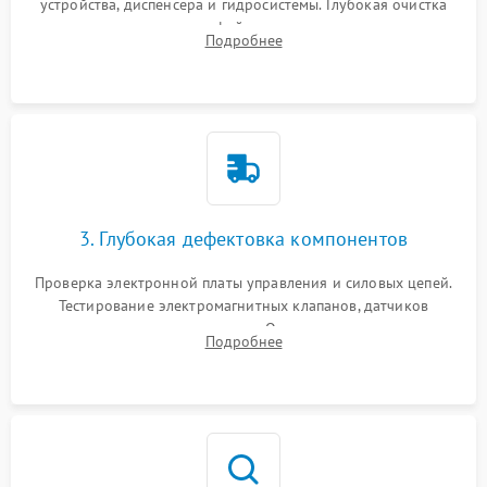
устройства, диспенсера и гидросистемы. Глубокая очистка
внутренних узлов от кофейных масел, жмыха и накипи.
Подробнее
Промывка дренажных каналов и фильтров с использованием
специализированной химии.
3. Глубокая дефектовка компонентов
Проверка электронной платы управления и силовых цепей.
Тестирование электромагнитных клапанов, датчиков
температуры и расходомера. Оценка степени износа
Подробнее
жерновов кофемолки, уплотнительных колец гидросистемы
и шестерней редуктора.