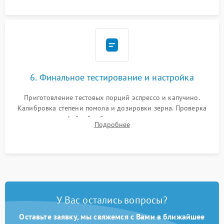
Надежная фиксация всех соединений.
6. Финальное тестирование и настройка
Приготовление тестовых порций эспрессо и капучино.
Калибровка степени помола и дозировки зерна. Проверка
плотности кофейной таблетки, температуры напитка и
Подробнее
качества молочной пены. Контроль отсутствия посторонних
шумов и протечек.
У Вас остались вопросы?
Оставьте заявку, мы свяжемся с Вами в ближайшее