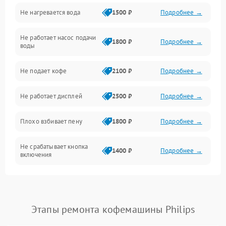
Не нагревается вода
1500 ₽
Подробнее →
Включение и работа
Не работает насос подачи
Проблемы с водой
1800 ₽
Подробнее →
воды
Проблемы с капучинатором и паром
Не подает кофе
2100 ₽
Подробнее →
Управление и электроника
Не работает дисплей
2500 ₽
Подробнее →
Программное обеспечение
Плохо взбивает пену
1800 ₽
Подробнее →
Не срабатывает кнопка
1400 ₽
Подробнее →
включения
Запах гари при работе
1800 ₽
Подробнее →
Постоянные сбои в работе
1500 ₽
Подробнее →
Этапы ремонта кофемашины Philips