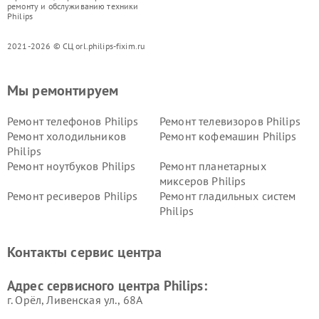
ремонту и обслуживанию техники
Philips
2021-2026 © СЦ orl.philips-fixim.ru
Мы ремонтируем
Ремонт телефонов Philips
Ремонт телевизоров Philips
Ремонт холодильников
Ремонт кофемашин Philips
Philips
Ремонт ноутбуков Philips
Ремонт планетарных
миксеров Philips
Ремонт ресиверов Philips
Ремонт гладильных систем
Philips
Ремонт видеостен Philips
Ремонт интерактивных
панелей Philips
Контакты сервис центра
Ремонт стиральных машин
Ремонт увлажнителей
Philips
воздуха Philips
Адрес сервисного центра Philips:
г. Орёл, Ливенская ул., 68А