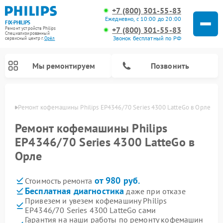
+7 (800) 301-55-83
Ежедневно, с 10:00 до 20:00
FIX-PHILIPS
+7 (800) 301-55-83
Ремонт устройств Philips
Специализированный
Звонок бесплатный по РФ
cервисный центр г.
Орёл
Мы ремонтируем
Позвонить
 Орле
Ремонт кофемашины Philips EP4346/70 Series 4300 LatteGo в Орле
Ремонт кофемашины Philips
EP4346/70 Series 4300 LatteGo в
Орле
от 980 руб.
Стоимость ремонта
Бесплатная диагностика
даже при отказе
Привезем и увезем кофемашину Philips
Ремонт вертикальных пылесосов Philips
Ремонт интерактивных панелей Philips
Ремонт планетарных миксеров Philips
Ремонт гладильных систем Philips
Ремонт увлажнителей воздуха Philips
Ремонт домашних кинотеатров Philips
Ремонт роботов-пылесосов Philips
Ремонт стиральных машин Philips
Ремонт водонагревателей Philips
Ремонт кухонных комбайнов Philips
Ремонт морозильных камер Philips
Ремонт микроволновых печей Philips
Ремонт очистителей воздуха Philips
EP4346/70 Series 4300 LatteGo сами
Гарантия на наши работы по ремонту кофемашин