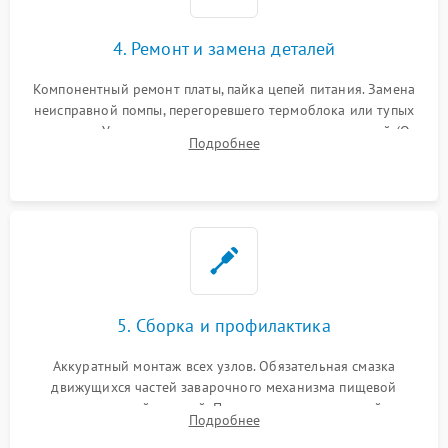
4. Ремонт и замена деталей
Компонентный ремонт платы, пайка цепей питания. Замена
неисправной помпы, перегоревшего термоблока или тупых
жерновов. Установка новых силиконовых уплотнителей (O-
Подробнее
ring) и тефлоновых трубок для надежного устранения
протечек.
5. Сборка и профилактика
Аккуратный монтаж всех узлов. Обязательная смазка
движущихся частей заварочного механизма пищевой
силиконовой смазкой. Проведение программной
Подробнее
декальцинации и очистки системы от кофейных масел.