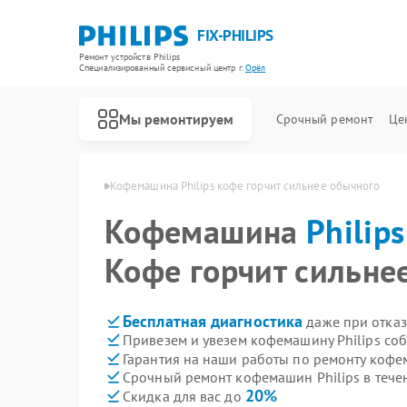
FIX-PHILIPS
Ремонт устройств Philips
Специализированный cервисный центр г.
Орёл
Мы ремонтируем
Срочный ремонт
Це
ашин Philips в Орле
Кофемашина Philips кофе горчит сильнее обычного
Кофемашина
Philips
Кофе горчит сильне
Бесплатная диагностика
даже при отказ
Привезем и увезем кофемашину Philips со
Гарантия на наши работы по ремонту кофе
Срочный ремонт кофемашин Philips в тече
20%
Скидка для вас до
Ремонт холодильников Philips
Ремонт планетарных миксеров Philips
Ремонт гладильных систем Philips
Ремонт интерактивных панелей Philips
Ремонт стиральных машин Philips
Ремонт увлажнителей воздуха Philips
Ремонт водонагревателей Philips
Ремонт вертикальных пылесосов Philips
Ремонт кухонных комбайнов Philips
Ремонт домашних кинотеатров Philips
Ремонт морозильных камер Philips
Ремонт микроволновых печей Philips
Ремонт очистителей воздуха Philips
Ремонт роботов-пылесосов Philips
Ремонт парогенераторов Philips