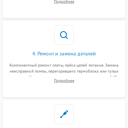
Подробнее
жерновов кофемолки, уплотнительных колец гидросистемы
и шестерней редуктора.
4. Ремонт и замена деталей
Компонентный ремонт платы, пайка цепей питания. Замена
неисправной помпы, перегоревшего термоблока или тупых
жерновов. Установка новых силиконовых уплотнителей (O-
Подробнее
ring) и тефлоновых трубок для надежного устранения
протечек.