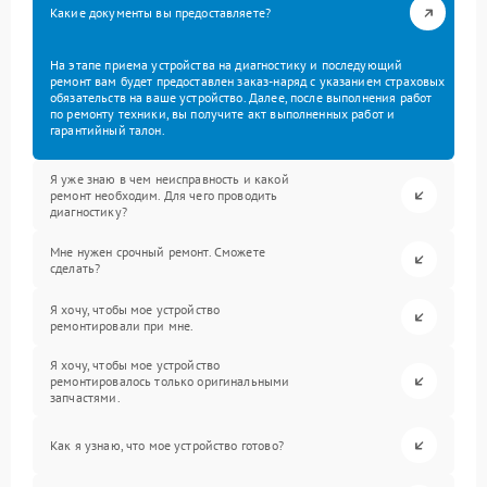
Какие документы вы предоставляете?
На этапе приема устройства на диагностику и последующий
ремонт вам будет предоставлен заказ-наряд с указанием страховых
обязательств на ваше устройство. Далее, после выполнения работ
по ремонту техники, вы получите акт выполненных работ и
гарантийный талон.
Я уже знаю в чем неисправность и какой
ремонт необходим. Для чего проводить
диагностику?
Мне нужен срочный ремонт. Сможете
сделать?
Я хочу, чтобы мое устройство
ремонтировали при мне.
Я хочу, чтобы мое устройство
ремонтировалось только оригинальными
запчастями.
Как я узнаю, что мое устройство готово?