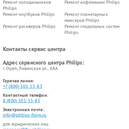
Ремонт холодильников
Ремонт кофемашин Philips
Philips
Ремонт ноутбуков Philips
Ремонт планетарных
миксеров Philips
Ремонт ресиверов Philips
Ремонт гладильных систем
Philips
Ремонт видеостен Philips
Ремонт интерактивных
панелей Philips
Контакты сервис центра
Ремонт стиральных машин
Ремонт увлажнителей
Philips
воздуха Philips
Адрес сервисного центра Philips:
г. Орёл, Ливенская ул., 68А
Горячая линия:
+7 (800) 301-55-83
Контактный телефон:
8 (800) 301-55-83
Электронная почта:
info@philips-fixim.ru
для юридических лиц