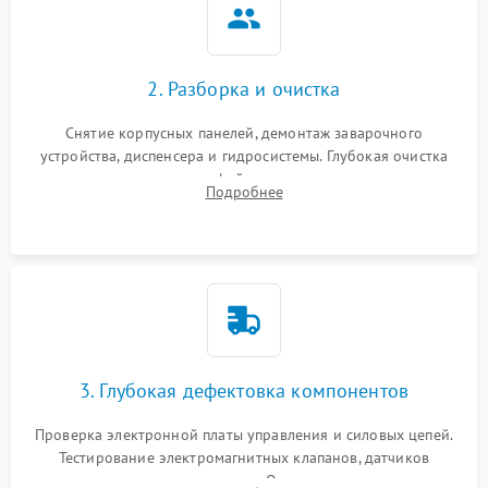
2. Разборка и очистка
Снятие корпусных панелей, демонтаж заварочного
устройства, диспенсера и гидросистемы. Глубокая очистка
внутренних узлов от кофейных масел, жмыха и накипи.
Подробнее
Промывка дренажных каналов и фильтров с использованием
специализированной химии.
3. Глубокая дефектовка компонентов
Проверка электронной платы управления и силовых цепей.
Тестирование электромагнитных клапанов, датчиков
температуры и расходомера. Оценка степени износа