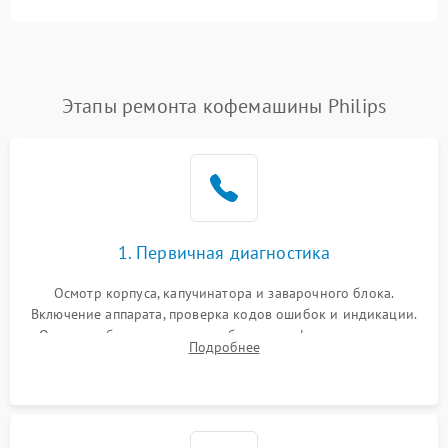
Этапы ремонта кофемашины Philips
1. Первичная диагностика
Осмотр корпуса, капучинатора и заварочного блока.
Включение аппарата, проверка кодов ошибок и индикации.
Оценка работы помпы, термоблока и кофемолки на слух.
Подробнее
Измерение температуры и давления воды для выявления
локализации поломки.