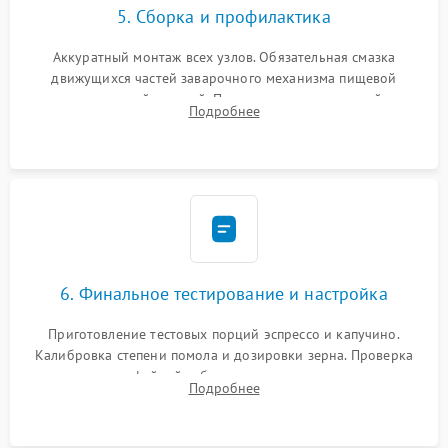
5. Сборка и профилактика
Аккуратный монтаж всех узлов. Обязательная смазка
движущихся частей заварочного механизма пищевой
силиконовой смазкой. Проведение программной
Подробнее
декальцинации и очистки системы от кофейных масел.
Надежная фиксация всех соединений.
6. Финальное тестирование и настройка
Приготовление тестовых порций эспрессо и капучино.
Калибровка степени помола и дозировки зерна. Проверка
плотности кофейной таблетки, температуры напитка и
Подробнее
качества молочной пены. Контроль отсутствия посторонних
шумов и протечек.