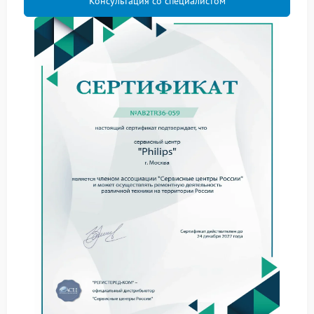
Консультация со специалистом
необходимое давление для прокачки жидкости;
сбой в работе датчика уровня воды — система
ошибочно считает резервуар пустым;
повреждение соединительных трубок — перегиб
или разрыв нарушает циркуляцию воды.
Прежде чем обращаться в сервис Philips,
попробуйте выполнить базовые действия:
проверьте уровень воды в резервуаре — он должен
быть выше минимальной отметки;
убедитесь, что резервуар установлен корректно и
плотно прилегает к контактам;
проведите декальцинацию — удалите накипь
согласно инструкции к устройству;
осмотрите трубки на предмет перегибов или
видимых повреждений.
Если перечисленные шаги не помогли,
рекомендуется обратиться в сервисный центр
Philips. Квалифицированные специалисты проведут
диагностику и выполнят ремонт Philips с
использованием оригинальных комплектующих.
Самостоятельные попытки устранить неисправность
могут привести к дополнительным повреждениям.