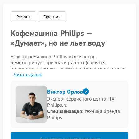
Ремонт
Гарантия
Кофемашина Philips —
«Думает», но не льет воду
Если кофемашина Philips включается,
демонстрирует признаки работы (светятся
индикаторы, слышны звуки), но при этом не подает
воду — это указывает на наличие внутренней
Читать далее
неисправности. Такая ситуация требует
внимательного анализа и своевременного
Виктор Орлов
вмешательства, чтобы избежать усугубления
проблемы.
Эксперт сервисного центр FIX-
Philips.ru
Возможные причины, по которым кофемашина
Специализация:
техника бренда
«думает», но не льет воду:
Philips
засорение водозаборного клапана — отложения
накипи блокируют проход воды;
неисправность помпы — насос не создает