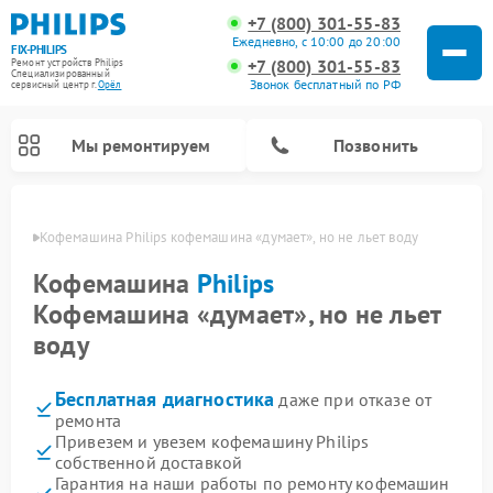
+7 (800) 301-55-83
Ежедневно, с 10:00 до 20:00
FIX-PHILIPS
+7 (800) 301-55-83
Ремонт устройств Philips
Специализированный
Звонок бесплатный по РФ
cервисный центр г.
Орёл
Мы ремонтируем
Позвонить
 Орле
Кофемашина Philips кофемашина «думает», но не льет воду
Кофемашина
Philips
Кофемашина «думает», но не льет
воду
Бесплатная диагностика
даже при отказе от
ремонта
Привезем и увезем кофемашину Philips
Ремонт вертикальных пылесосов Philips
Ремонт интерактивных панелей Philips
Ремонт планетарных миксеров Philips
Ремонт гладильных систем Philips
Ремонт увлажнителей воздуха Philips
Ремонт домашних кинотеатров Philips
Ремонт роботов-пылесосов Philips
Ремонт стиральных машин Philips
Ремонт водонагревателей Philips
Ремонт кухонных комбайнов Philips
Ремонт морозильных камер Philips
Ремонт микроволновых печей Philips
Ремонт очистителей воздуха Philips
собственной доставкой
Гарантия на наши работы по ремонту кофемашин