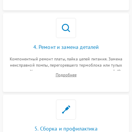
и шестерней редуктора.
4. Ремонт и замена деталей
Компонентный ремонт платы, пайка цепей питания. Замена
неисправной помпы, перегоревшего термоблока или тупых
жерновов. Установка новых силиконовых уплотнителей (O-
Подробнее
ring) и тефлоновых трубок для надежного устранения
протечек.
5. Сборка и профилактика