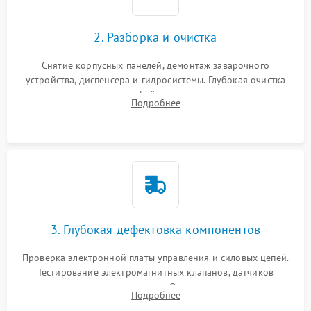
2. Разборка и очистка
Снятие корпусных панелей, демонтаж заварочного
устройства, диспенсера и гидросистемы. Глубокая очистка
внутренних узлов от кофейных масел, жмыха и накипи.
Подробнее
Промывка дренажных каналов и фильтров с использованием
специализированной химии.
3. Глубокая дефектовка компонентов
Проверка электронной платы управления и силовых цепей.
Тестирование электромагнитных клапанов, датчиков
температуры и расходомера. Оценка степени износа
Подробнее
жерновов кофемолки, уплотнительных колец гидросистемы