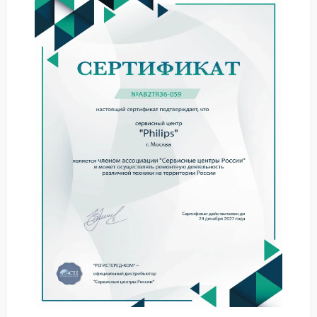
кофейного вкуса;
слышны необычные шумы при попытке
приготовления напитка;
на дисплее отображаются ошибки, связанные с
приготовлением кофе;
кофемашина прерывает цикл приготовления на
середине процесса.
Возможные причины
неисправности
В сервисе Philips мы тщательно анализируем все
вероятные причины проблемы. Чаще всего сбой
вызван:
засорением кофейного тракта или фильтров;
неисправностью помпы или насоса подачи воды;
сбоями в работе блока заваривания;
нарушением контактов в электрической цепи
нагревательного элемента;
ошибками в программном обеспечении
кофемашины.