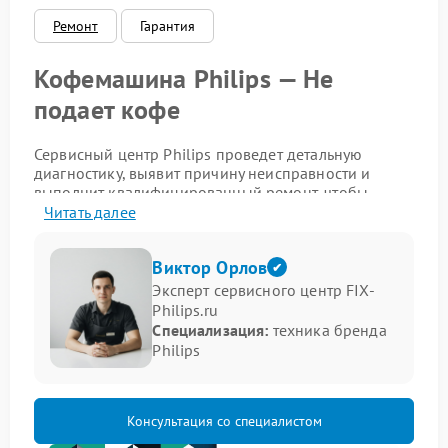
Ремонт
Гарантия
Кофемашина Philips — Не
подает кофе
Сервисный центр Philips проведет детальную
диагностику, выявит причину неисправности и
выполнит квалифицированный ремонт, чтобы
вернуть устройству полноценную
Читать далее
работоспособность.
Признаки проблемы с подачей
Виктор Орлов
Эксперт сервисного центр FIX-
кофе
Philips.ru
Специализация:
техника бренда
Следующие симптомы указывают на неполадки в
Philips
работе кофемашины:
устройство запускается, но кофе не поступает в
чашку;
Консультация со специалистом
из носика кофемашины вытекает только вода без