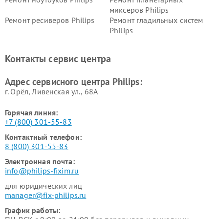
миксеров Philips
Ремонт ресиверов Philips
Ремонт гладильных систем
Philips
Ремонт видеостен Philips
Ремонт интерактивных
панелей Philips
Контакты сервис центра
Ремонт стиральных машин
Ремонт увлажнителей
Philips
воздуха Philips
Адрес сервисного центра Philips:
г. Орёл, Ливенская ул., 68А
Горячая линия:
+7 (800) 301-55-83
Контактный телефон:
8 (800) 301-55-83
Электронная почта:
info@philips-fixim.ru
для юридических лиц
manager@fix-philips.ru
График работы: