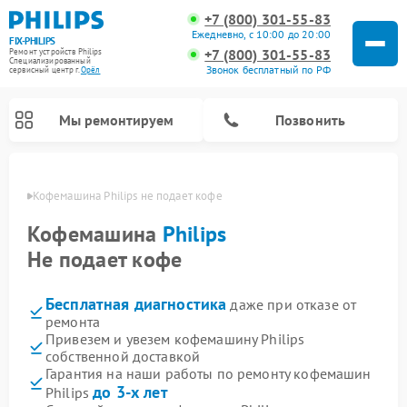
+7 (800) 301-55-83
Ежедневно, с 10:00 до 20:00
FIX-PHILIPS
+7 (800) 301-55-83
Ремонт устройств Philips
Специализированный
Звонок бесплатный по РФ
cервисный центр г.
Орёл
Мы ремонтируем
Позвонить
 Орле
Кофемашина Philips не подает кофе
Кофемашина
Philips
Не подает кофе
Бесплатная диагностика
даже при отказе от
ремонта
Привезем и увезем кофемашину Philips
собственной доставкой
Ремонт вертикальных пылесосов Philips
Ремонт интерактивных панелей Philips
Ремонт планетарных миксеров Philips
Ремонт гладильных систем Philips
Ремонт увлажнителей воздуха Philips
Ремонт домашних кинотеатров Philips
Ремонт роботов-пылесосов Philips
Ремонт стиральных машин Philips
Ремонт водонагревателей Philips
Ремонт кухонных комбайнов Philips
Ремонт морозильных камер Philips
Ремонт микроволновых печей Philips
Ремонт очистителей воздуха Philips
Гарантия на наши работы по ремонту кофемашин
до 3-х лет
Philips