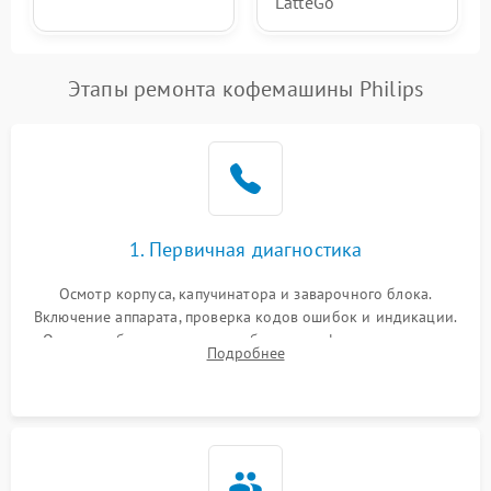
LatteGo
Этапы ремонта кофемашины Philips
1. Первичная диагностика
Осмотр корпуса, капучинатора и заварочного блока.
Включение аппарата, проверка кодов ошибок и индикации.
Оценка работы помпы, термоблока и кофемолки на слух.
Подробнее
Измерение температуры и давления воды для выявления
локализации поломки.