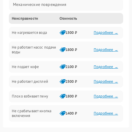
Механические повреждения
Неисправности
Стоимость
Прочие неисправности
Не нагревается вода
1500 ₽
Подробнее →
Включение и работа
Не работает насос подачи
Проблемы с водой
1800 ₽
Подробнее →
воды
Проблемы с капучинатором и паром
Не подает кофе
2100 ₽
Подробнее →
Управление и электроника
Не работает дисплей
2500 ₽
Подробнее →
Программное обеспечение
Плохо взбивает пену
1800 ₽
Подробнее →
Не срабатывает кнопка
1400 ₽
Подробнее →
включения
Запах гари при работе
1800 ₽
Подробнее →