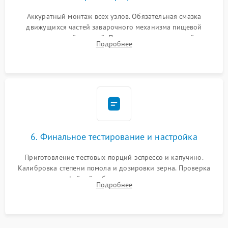
Аккуратный монтаж всех узлов. Обязательная смазка
движущихся частей заварочного механизма пищевой
силиконовой смазкой. Проведение программной
Подробнее
декальцинации и очистки системы от кофейных масел.
Надежная фиксация всех соединений.
6. Финальное тестирование и настройка
Приготовление тестовых порций эспрессо и капучино.
Калибровка степени помола и дозировки зерна. Проверка
плотности кофейной таблетки, температуры напитка и
Подробнее
качества молочной пены. Контроль отсутствия посторонних
шумов и протечек.