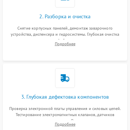
2. Разборка и очистка
Снятие корпусных панелей, демонтаж заварочного
устройства, диспенсера и гидросистемы. Глубокая очистка
внутренних узлов от кофейных масел, жмыха и накипи.
Подробнее
Промывка дренажных каналов и фильтров с использованием
специализированной химии.
3. Глубокая дефектовка компонентов
Проверка электронной платы управления и силовых цепей.
Тестирование электромагнитных клапанов, датчиков
температуры и расходомера. Оценка степени износа
Подробнее
жерновов кофемолки, уплотнительных колец гидросистемы