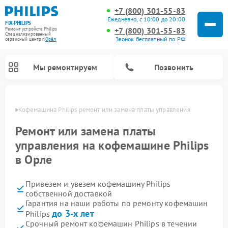
+7 (800) 301-55-83
Ежедневно, с 10:00 до 20:00
FIX-PHILIPS
+7 (800) 301-55-83
Ремонт устройств Philips
Специализированный
Звонок бесплатный по РФ
cервисный центр г.
Орёл
Мы ремонтируем
Позвонить
 Орле
Кофемашина Philips ремонт или замена платы управления
Ремонт или замена платы
управления на кофемашине Philips
в Орле
Привезем и увезем кофемашину Philips
собственной доставкой
Гарантия на наши работы по ремонту кофемашин
Ремонт вертикальных пылесосов Philips
Ремонт интерактивных панелей Philips
Ремонт планетарных миксеров Philips
Ремонт гладильных систем Philips
Ремонт увлажнителей воздуха Philips
Ремонт домашних кинотеатров Philips
Ремонт роботов-пылесосов Philips
Ремонт стиральных машин Philips
Ремонт водонагревателей Philips
Ремонт кухонных комбайнов Philips
Ремонт морозильных камер Philips
Ремонт микроволновых печей Philips
Ремонт очистителей воздуха Philips
до 3-х лет
Philips
Срочный ремонт кофемашин Philips в течении