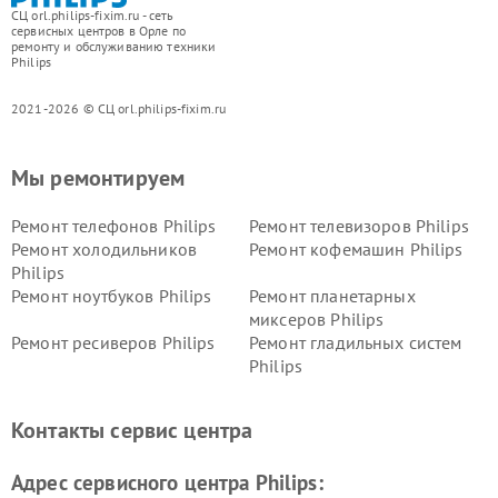
СЦ orl.philips-fixim.ru - сеть
сервисных центров в Орле по
ремонту и обслуживанию техники
Philips
2021-2026 © СЦ orl.philips-fixim.ru
Мы ремонтируем
Ремонт телефонов Philips
Ремонт телевизоров Philips
Ремонт холодильников
Ремонт кофемашин Philips
Philips
Ремонт ноутбуков Philips
Ремонт планетарных
миксеров Philips
Ремонт ресиверов Philips
Ремонт гладильных систем
Philips
Ремонт видеостен Philips
Ремонт интерактивных
панелей Philips
Контакты сервис центра
Ремонт стиральных машин
Ремонт увлажнителей
Philips
воздуха Philips
Адрес сервисного центра Philips: