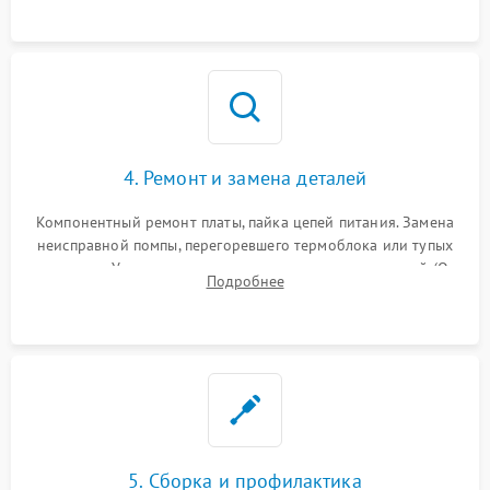
и шестерней редуктора.
4. Ремонт и замена деталей
Компонентный ремонт платы, пайка цепей питания. Замена
неисправной помпы, перегоревшего термоблока или тупых
жерновов. Установка новых силиконовых уплотнителей (O-
Подробнее
ring) и тефлоновых трубок для надежного устранения
протечек.
5. Сборка и профилактика