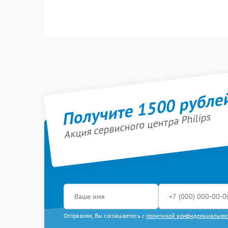
Получите 1500 рубле
Акция сервисного центра Philips
Отправляя, Вы соглашаетесь с
политикой конфиденциально