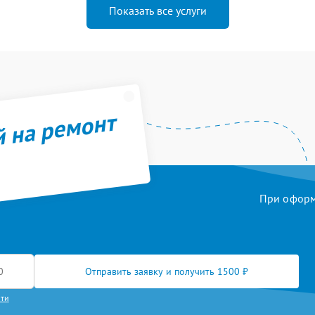
Показать все услуги
й на ремонт
При оформл
Отправить заявку и получить 1500 ₽
сти