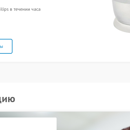
ips в течении часа
ны
цию