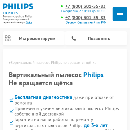
+7 (800) 301-55-83
Ежедневно, с 10:00 до 20:00
FIX-PHILIPS
+7 (800) 301-55-83
Ремонт устройств Philips
Специализированный
Звонок бесплатный по РФ
cервисный центр г.
Орёл
Мы ремонтируем
Позвонить
 Орле
Вертикальный пылесос Philips не вращается щётка
Вертикальный пылесос
Philips
Не вращается щётка
Бесплатная диагностика
даже при отказе от
ремонта
Привезем и увезем вертикальный пылесос Philips
собственной доставкой
Ремонт стиральных машин Philips
Ремонт водонагревателей Philips
Ремонт домашних кинотеатров Philips
Ремонт роботов-пылесосов Philips
Ремонт интерактивных панелей Philips
Ремонт планетарных миксеров Philips
Ремонт гладильных систем Philips
Ремонт увлажнителей воздуха Philips
Ремонт кухонных комбайнов Philips
Ремонт морозильных камер Philips
Ремонт микроволновых печей Philips
Ремонт очистителей воздуха Philips
Гарантия на наши работы по ремонту
до 3-х лет
вертикальных пылесосов Philips