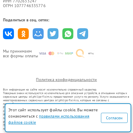
ИНН 7702633247
ОГРН 1077746335776
Поделиться в соц. сетях:
Мы принимаем
все формы оплаты
Политика конфиденциальности
Вся информация на сайте носит исключительно справочный характер.
Товарные знаки используются исключительно для описания устройств, в отношении которых
сервисные центры orl.philips-fixim.ru предоставляют услуги по ремонту. Услуги оказываются в
неавторизованных сервисных центрах orl.philips-fixim.ru, которые не связаны с
правообладателями товарных знаков или их официальными представителями.
Ремонт осуществляется для устройств, уже введенных в гражданский оборот в соответствии
Этот сайт использует файлы cookie. Вы можете
со статьей 1487 ГК РФ.
Использование товарных знаков не преследует цели индивидуализации услуг или введения
ознакомиться с
правилами использования
Согласен
потребителей в заблуждение, а служит для информирования о предоставляемых услугах по
файлов cookie
ремонту техники указанных брендов.
Представленная на сайте информация не является публичной офертой, определяемой
положениями Статьи 437(2) Гражданского кодекса РФ