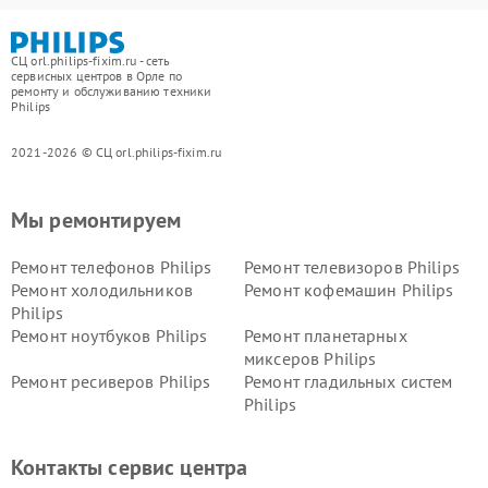
СЦ orl.philips-fixim.ru - сеть
сервисных центров в Орле по
ремонту и обслуживанию техники
Philips
2021-2026 © СЦ orl.philips-fixim.ru
Мы ремонтируем
Ремонт телефонов Philips
Ремонт телевизоров Philips
Ремонт холодильников
Ремонт кофемашин Philips
Philips
Ремонт ноутбуков Philips
Ремонт планетарных
миксеров Philips
Ремонт ресиверов Philips
Ремонт гладильных систем
Philips
Ремонт видеостен Philips
Ремонт интерактивных
панелей Philips
Контакты сервис центра
Ремонт стиральных машин
Ремонт увлажнителей