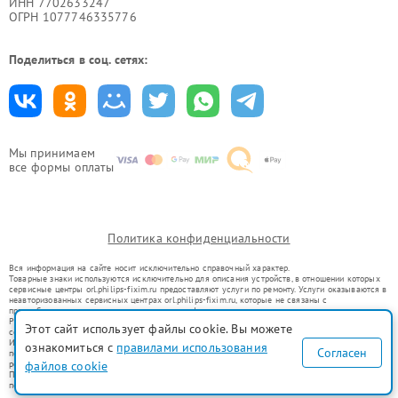
ИНН 7702633247
ОГРН 1077746335776
Поделиться в соц. сетях:
Мы принимаем
все формы оплаты
Политика конфиденциальности
Вся информация на сайте носит исключительно справочный характер.
Товарные знаки используются исключительно для описания устройств, в отношении которых
сервисные центры orl.philips-fixim.ru предоставляют услуги по ремонту. Услуги оказываются в
неавторизованных сервисных центрах orl.philips-fixim.ru, которые не связаны с
правообладателями товарных знаков или их официальными представителями.
Ремонт осуществляется для устройств, уже введенных в гражданский оборот в соответствии
Этот сайт использует файлы cookie. Вы можете
со статьей 1487 ГК РФ.
Использование товарных знаков не преследует цели индивидуализации услуг или введения
ознакомиться с
правилами использования
Согласен
потребителей в заблуждение, а служит для информирования о предоставляемых услугах по
файлов cookie
ремонту техники указанных брендов.
Представленная на сайте информация не является публичной офертой, определяемой
положениями Статьи 437(2) Гражданского кодекса РФ