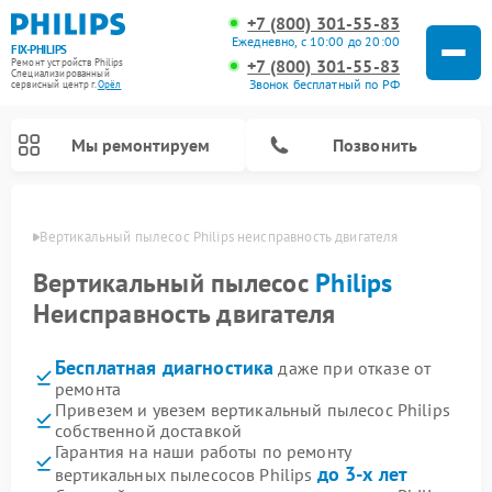
+7 (800) 301-55-83
Ежедневно, с 10:00 до 20:00
FIX-PHILIPS
+7 (800) 301-55-83
Ремонт устройств Philips
Специализированный
Звонок бесплатный по РФ
cервисный центр г.
Орёл
Мы ремонтируем
Позвонить
 Орле
Вертикальный пылесос Philips неисправность двигателя
Вертикальный пылесос
Philips
Неисправность двигателя
Бесплатная диагностика
даже при отказе от
ремонта
Привезем и увезем вертикальный пылесос Philips
собственной доставкой
Ремонт стиральных машин Philips
Ремонт водонагревателей Philips
Ремонт домашних кинотеатров Philips
Ремонт роботов-пылесосов Philips
Ремонт интерактивных панелей Philips
Ремонт планетарных миксеров Philips
Ремонт гладильных систем Philips
Ремонт увлажнителей воздуха Philips
Ремонт кухонных комбайнов Philips
Ремонт морозильных камер Philips
Ремонт микроволновых печей Philips
Ремонт очистителей воздуха Philips
Гарантия на наши работы по ремонту
до 3-х лет
вертикальных пылесосов Philips