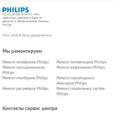
СЦ orl.philips-fixim.ru - сеть
сервисных центров в Орле по
ремонту и обслуживанию техники
Philips
2021-2026 © СЦ orl.philips-fixim.ru
Мы ремонтируем
Ремонт телефонов Philips
Ремонт телевизоров Philips
Ремонт холодильников
Ремонт кофемашин Philips
Philips
Ремонт ноутбуков Philips
Ремонт планетарных
миксеров Philips
Ремонт ресиверов Philips
Ремонт гладильных систем
Philips
Ремонт видеостен Philips
Ремонт интерактивных
панелей Philips
Контакты сервис центра
Ремонт стиральных машин
Ремонт увлажнителей