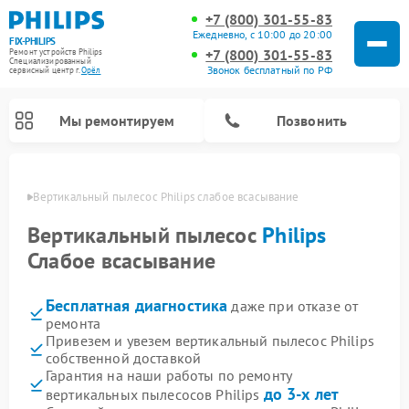
+7 (800) 301-55-83
Ежедневно, с 10:00 до 20:00
FIX-PHILIPS
+7 (800) 301-55-83
Ремонт устройств Philips
Специализированный
Звонок бесплатный по РФ
cервисный центр г.
Орёл
Мы ремонтируем
Позвонить
 Орле
Вертикальный пылесос Philips слабое всасывание
Вертикальный пылесос
Philips
Слабое всасывание
Бесплатная диагностика
даже при отказе от
ремонта
Привезем и увезем вертикальный пылесос Philips
собственной доставкой
Ремонт стиральных машин Philips
Ремонт водонагревателей Philips
Ремонт домашних кинотеатров Philips
Ремонт роботов-пылесосов Philips
Ремонт интерактивных панелей Philips
Ремонт планетарных миксеров Philips
Ремонт гладильных систем Philips
Ремонт увлажнителей воздуха Philips
Ремонт кухонных комбайнов Philips
Ремонт морозильных камер Philips
Ремонт микроволновых печей Philips
Ремонт очистителей воздуха Philips
Гарантия на наши работы по ремонту
до 3-х лет
вертикальных пылесосов Philips