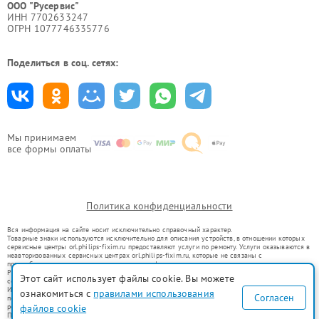
ООО "Русервис"
ИНН 7702633247
ОГРН 1077746335776
Поделиться в соц. сетях:
Мы принимаем
все формы оплаты
Политика конфиденциальности
Вся информация на сайте носит исключительно справочный характер.
Товарные знаки используются исключительно для описания устройств, в отношении которых
сервисные центры orl.philips-fixim.ru предоставляют услуги по ремонту. Услуги оказываются в
неавторизованных сервисных центрах orl.philips-fixim.ru, которые не связаны с
правообладателями товарных знаков или их официальными представителями.
Ремонт осуществляется для устройств, уже введенных в гражданский оборот в соответствии
Этот сайт использует файлы cookie. Вы можете
со статьей 1487 ГК РФ.
Использование товарных знаков не преследует цели индивидуализации услуг или введения
ознакомиться с
правилами использования
Согласен
потребителей в заблуждение, а служит для информирования о предоставляемых услугах по
файлов cookie
ремонту техники указанных брендов.
Представленная на сайте информация не является публичной офертой, определяемой