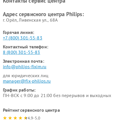
Контакты сервис центра
Ремонт стиральных машин
Ремонт увлажнителей
Philips
воздуха Philips
Адрес сервисного центра Philips:
г. Орёл, Ливенская ул., 68А
Горячая линия:
+7 (800) 301-55-83
Контактный телефон:
8 (800) 301-55-83
Электронная почта:
info@philips-fixim.ru
для юридических лиц
manager@fix-philips.ru
График работы:
ПН-ВСК с 9:00 до 21:00 без перерывов и выходных
Рейтинг сервисного центра
4.9-5.0