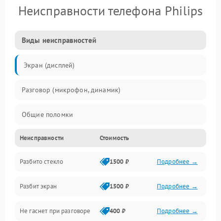
Неисправности телефона Philips
Виды неисправностей
Экран (дисплей)
Разговор (микрофон, динамик)
Общие поломки
Неисправности
Стоимость
Проблемы связи
Разбито стекло
1500 ₽
Подробнее →
Камеры
Разбит экран
1500 ₽
Подробнее →
Проблемы с дисплеем и сенсором
Не гаснет при разговоре
400 ₽
Подробнее →
Зарядка