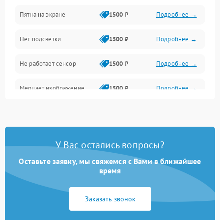
Пятна на экране
1500 ₽
Подробнее →
Проблемы с питанием, зарядкой и аккумулятором
Нет подсветки
1500 ₽
Подробнее →
Проблемы с работой системы, корпусом и другие
Не работает сенсор
1500 ₽
Подробнее →
Мерцает изображение
1500 ₽
Подробнее →
Не работает 3D Touch
2400 ₽
Подробнее →
Не работает Face ID
4000 ₽
Подробнее →
У Вас остались вопросы?
Оставьте заявку, мы свяжемся с Вами в ближайшее
время
Заказать звонок