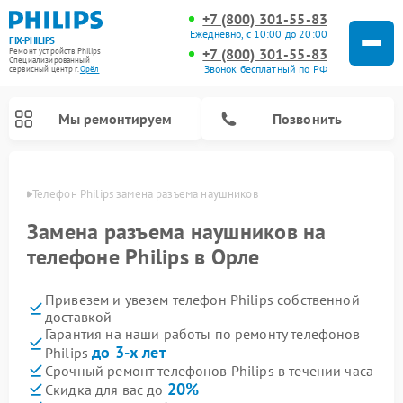
+7 (800) 301-55-83
Ежедневно, с 10:00 до 20:00
FIX-PHILIPS
+7 (800) 301-55-83
Ремонт устройств Philips
Специализированный
Звонок бесплатный по РФ
cервисный центр г.
Орёл
Мы ремонтируем
Позвонить
 Орле
Телефон Philips замена разъема наушников
Замена разъема наушников на
телефоне Philips в Орле
Привезем и увезем телефон Philips собственной
доставкой
Гарантия на наши работы по ремонту телефонов
до 3-х лет
Philips
Ремонт вертикальных пылесосов Philips
Ремонт интерактивных панелей Philips
Ремонт планетарных миксеров Philips
Ремонт гладильных систем Philips
Ремонт увлажнителей воздуха Philips
Ремонт домашних кинотеатров Philips
Ремонт роботов-пылесосов Philips
Ремонт стиральных машин Philips
Ремонт водонагревателей Philips
Ремонт кухонных комбайнов Philips
Ремонт морозильных камер Philips
Ремонт микроволновых печей Philips
Ремонт очистителей воздуха Philips
Срочный ремонт телефонов Philips в течении часа
20%
Скидка для вас до