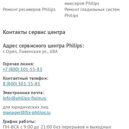
миксеров Philips
Ремонт ресиверов Philips
Ремонт гладильных систем
Philips
Ремонт видеостен Philips
Ремонт интерактивных
панелей Philips
Контакты сервис центра
Ремонт стиральных машин
Ремонт увлажнителей
Philips
воздуха Philips
Адрес сервисного центра Philips:
г. Орёл, Ливенская ул., 68А
Горячая линия:
+7 (800) 301-55-83
Контактный телефон:
8 (800) 301-55-83
Электронная почта:
info@philips-fixim.ru
для юридических лиц
manager@fix-philips.ru
График работы:
ПН-ВСК с 9:00 до 21:00 без перерывов и выходных