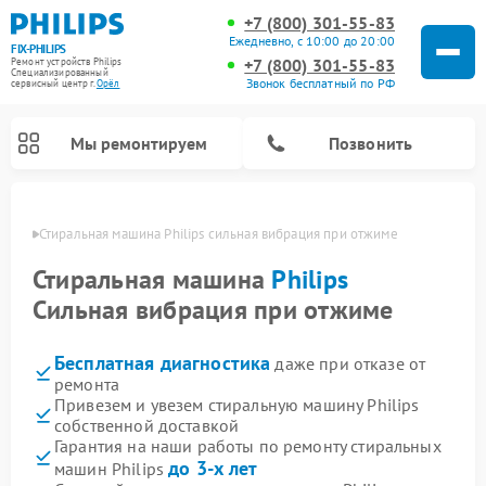
+7 (800) 301-55-83
Ежедневно, с 10:00 до 20:00
FIX-PHILIPS
+7 (800) 301-55-83
Ремонт устройств Philips
Специализированный
Звонок бесплатный по РФ
cервисный центр г.
Орёл
Мы ремонтируем
Позвонить
 Орле
Стиральная машина Philips сильная вибрация при отжиме
Стиральная машина
Philips
Сильная вибрация при отжиме
Бесплатная диагностика
даже при отказе от
ремонта
Привезем и увезем стиральную машину Philips
собственной доставкой
Ремонт вертикальных пылесосов Philips
Ремонт увлажнителей воздуха Philips
Ремонт домашних кинотеатров Philips
Ремонт роботов-пылесосов Philips
Ремонт интерактивных панелей Philips
Ремонт планетарных миксеров Philips
Ремонт гладильных систем Philips
Ремонт водонагревателей Philips
Ремонт кухонных комбайнов Philips
Ремонт морозильных камер Philips
Ремонт микроволновых печей Philips
Ремонт очистителей воздуха Philips
Гарантия на наши работы по ремонту стиральных
до 3-х лет
машин Philips