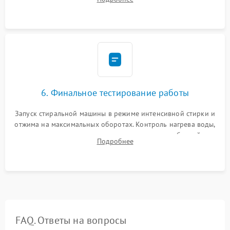
герметиком для предотвращения возможных протечек воды.
6. Финальное тестирование работы
Запуск стиральной машины в режиме интенсивной стирки и
отжима на максимальных оборотах. Контроль нагрева воды,
корректности слива, отсутствия излишних вибраций,
Подробнее
посторонних стуков и протечек под корпусом.
FAQ. Ответы на вопросы