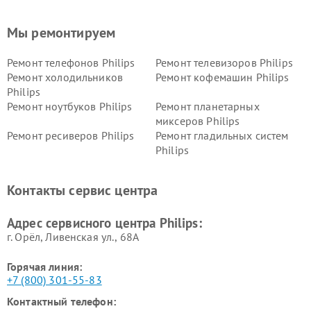
Мы ремонтируем
Ремонт телефонов Philips
Ремонт телевизоров Philips
Ремонт холодильников
Ремонт кофемашин Philips
Philips
Ремонт ноутбуков Philips
Ремонт планетарных
миксеров Philips
Ремонт ресиверов Philips
Ремонт гладильных систем
Philips
Ремонт видеостен Philips
Ремонт интерактивных
панелей Philips
Контакты сервис центра
Ремонт стиральных машин
Ремонт увлажнителей
Philips
воздуха Philips
Адрес сервисного центра Philips:
г. Орёл, Ливенская ул., 68А
Горячая линия:
+7 (800) 301-55-83
Контактный телефон: