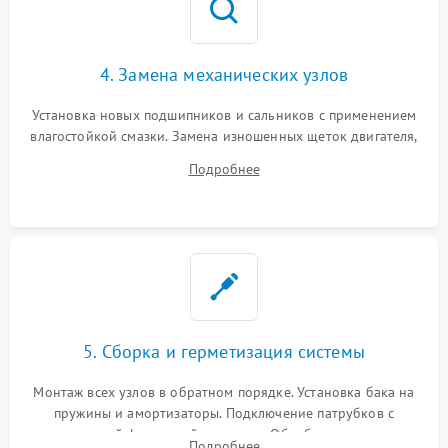
4. Замена механических узлов
Установка новых подшипников и сальников с применением
влагостойкой смазки. Замена изношенных щеток двигателя,
порванного ремня привода, неисправного сливного насоса
Подробнее
или поврежденной резиновой манжеты.
5. Сборка и герметизация системы
Монтаж всех узлов в обратном порядке. Установка бака на
пружины и амортизаторы. Подключение патрубков с
надежной фиксацией хомутами. Обработка стыков
Подробнее