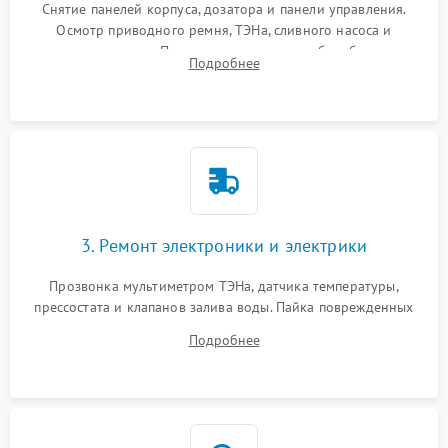
Снятие панелей корпуса, дозатора и панели управления.
Осмотр приводного ремня, ТЭНа, сливного насоса и
амортизаторов. Проверка подшипников барабана и
Подробнее
крестовины на износ, а манжеты люка на разрывы.
3. Ремонт электроники и электрики
Прозвонка мультиметром ТЭНа, датчика температуры,
прессостата и клапанов залива воды. Пайка поврежденных
дорожек или замена симисторов на плате управления.
Подробнее
Восстановление целостности проводки и контактов.