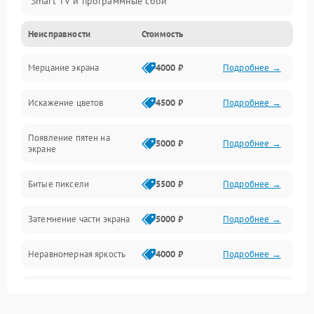
Smart TV и программные сбои
Неисправности
Стоимость
Питание и запуск
Мерцание экрана
4000 ₽
Подробнее →
Подсветка и LED-модули
Искажение цветов
4500 ₽
Подробнее →
Звук и аудиосистема
Появление пятен на
Сигнал и приём каналов
5000 ₽
Подробнее →
экране
Разъёмы и интерфейсы
Битые пиксели
5500 ₽
Подробнее →
Механические повреждения
Затемнение части экрана
5000 ₽
Подробнее →
Программное обеспечение
Неравномерная яркость
4000 ₽
Подробнее →
Корпус и механика
Выгорание матрицы
6000 ₽
Подробнее →