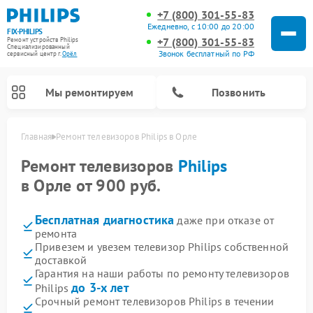
+7 (800) 301-55-83
Ежедневно, с 10:00 до 20:00
FIX-PHILIPS
+7 (800) 301-55-83
Ремонт устройств Philips
Специализированный
Звонок бесплатный по РФ
cервисный центр г.
Орёл
Мы ремонтируем
Позвонить
Главная
Ремонт телевизоров Philips в Орле
Ремонт телевизоров
Philips
в Орле от 900 руб.
Бесплатная диагностика
даже при отказе от
ремонта
Привезем и увезем телевизор Philips собственной
доставкой
Гарантия на наши работы по ремонту телевизоров
Ремонт вертикальных пылесосов Philips
Ремонт интерактивных панелей Philips
Ремонт планетарных миксеров Philips
Ремонт гладильных систем Philips
Ремонт увлажнителей воздуха Philips
Ремонт домашних кинотеатров Philips
Ремонт роботов-пылесосов Philips
Ремонт стиральных машин Philips
Ремонт водонагревателей Philips
Ремонт кухонных комбайнов Philips
Ремонт морозильных камер Philips
Ремонт микроволновых печей Philips
Ремонт очистителей воздуха Philips
до 3-х лет
Philips
Срочный ремонт телевизоров Philips в течении