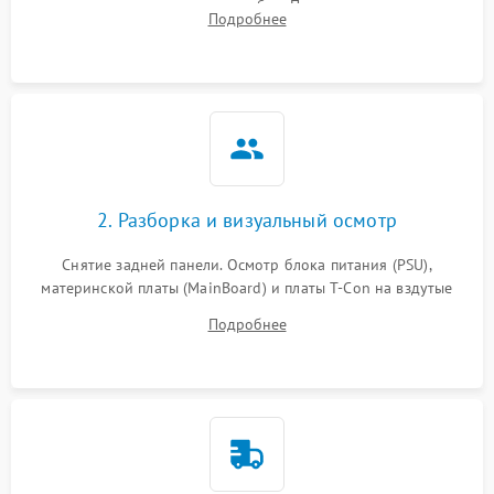
подсветки и индикаторов ошибок. Подключение тестовых
Подробнее
источников сигнала для выявления симптомов поломки.
2. Разборка и визуальный осмотр
Снятие задней панели. Осмотр блока питания (PSU),
материнской платы (MainBoard) и платы T-Con на вздутые
конденсаторы, прогары, окисления и микротрещины.
Подробнее
Проверка надежности фиксации и целостности шлейфов.