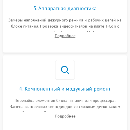
3. Аппаратная диагностика
Замеры напряжений дежурного режима и рабочих цепей на
блоке питания. Проверка видеосигналов на плате T-Con с
помощью осциллографа. Тестирование LED-драйвера и
Подробнее
светодиодных планок подсветки мультиметром.
4. Компонентный и модульный ремонт
Перепайка элементов блока питания или процессора.
Замена выгоревших светодиодов со сложным демонтажом
хрупкой матрицы. Восстановление поврежденных дорожек,
Подробнее
прошивка микросхем памяти EEPROM