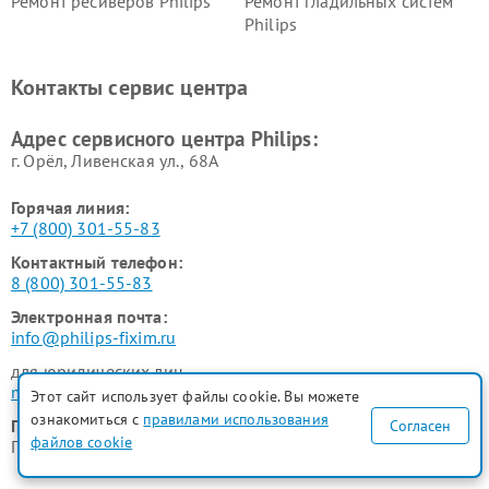
Ремонт ресиверов Philips
Ремонт гладильных систем
Philips
Ремонт видеостен Philips
Ремонт интерактивных
панелей Philips
Контакты сервис центра
Ремонт стиральных машин
Ремонт увлажнителей
Philips
воздуха Philips
Адрес сервисного центра Philips:
г. Орёл, Ливенская ул., 68А
Горячая линия:
+7 (800) 301-55-83
Контактный телефон:
8 (800) 301-55-83
Электронная почта:
info@philips-fixim.ru
для юридических лиц
manager@fix-philips.ru
Этот сайт использует файлы cookie. Вы можете
ознакомиться с
правилами использования
График работы:
Согласен
файлов cookie
ПН-ВСК с 9:00 до 21:00 без перерывов и выходных