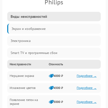
Philips
Виды неисправностей
Экран и изображение
Электроника
Smart TV и программные сбои
Неисправности
Стоимость
Питание и запуск
Мерцание экрана
4000 ₽
Подробнее →
Подсветка и LED-модули
Искажение цветов
4500 ₽
Подробнее →
Звук и аудиосистема
Появление пятен на
Сигнал и приём каналов
5000 ₽
Подробнее →
экране