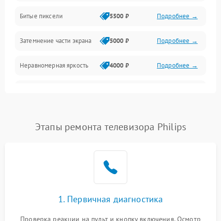
Разъёмы и интерфейсы
Битые пиксели
5500 ₽
Подробнее →
Механические повреждения
Затемнение части экрана
5000 ₽
Подробнее →
Программное обеспечение
Неравномерная яркость
4000 ₽
Подробнее →
Корпус и механика
Выгорание матрицы
6000 ₽
Подробнее →
Пульт и управление
Этапы ремонта телевизора Philips
Сеть и подключения
Аудио
Сетевая
1. Первичная диагностика
Проверка реакции на пульт и кнопку включения. Осмотр