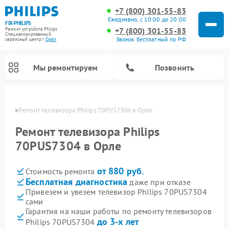
+7 (800) 301-55-83
Ежедневно, с 10:00 до 20:00
FIX-PHILIPS
+7 (800) 301-55-83
Ремонт устройств Philips
Специализированный
Звонок бесплатный по РФ
cервисный центр г.
Орёл
Мы ремонтируем
Позвонить
 Орле
Ремонт телевизора Philips 70PUS7304 в Орле
Ремонт телевизора Philips
70PUS7304 в Орле
от 880 руб.
Стоимость ремонта
Бесплатная диагностика
даже при отказе
Привезем и увезем телевизор Philips 70PUS7304
сами
Ремонт вертикальных пылесосов Philips
Ремонт интерактивных панелей Philips
Ремонт планетарных миксеров Philips
Ремонт гладильных систем Philips
Ремонт увлажнителей воздуха Philips
Ремонт домашних кинотеатров Philips
Ремонт роботов-пылесосов Philips
Ремонт стиральных машин Philips
Ремонт водонагревателей Philips
Ремонт кухонных комбайнов Philips
Ремонт морозильных камер Philips
Ремонт микроволновых печей Philips
Ремонт очистителей воздуха Philips
Гарантия на наши работы по ремонту телевизоров
до 3-х лет
Philips 70PUS7304