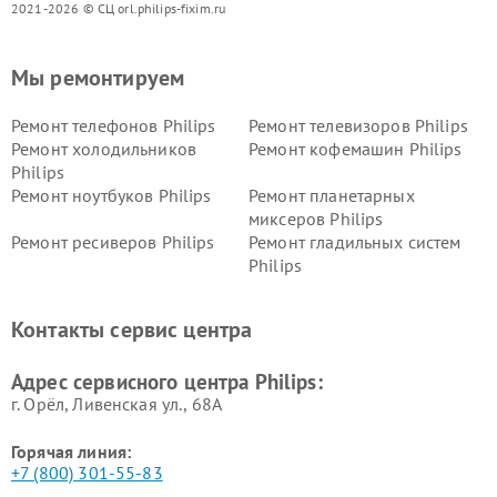
2021-2026 © СЦ orl.philips-fixim.ru
Мы ремонтируем
Ремонт телефонов Philips
Ремонт телевизоров Philips
Ремонт холодильников
Ремонт кофемашин Philips
Philips
Ремонт ноутбуков Philips
Ремонт планетарных
миксеров Philips
Ремонт ресиверов Philips
Ремонт гладильных систем
Philips
Ремонт видеостен Philips
Ремонт интерактивных
панелей Philips
Контакты сервис центра
Ремонт стиральных машин
Ремонт увлажнителей
Philips
воздуха Philips
Адрес сервисного центра Philips:
г. Орёл, Ливенская ул., 68А
Горячая линия:
+7 (800) 301-55-83