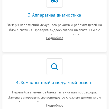
3. Аппаратная диагностика
Замеры напряжений дежурного режима и рабочих цепей на
блоке питания. Проверка видеосигналов на плате T-Con с
помощью осциллографа. Тестирование LED-драйвера и
Подробнее
светодиодных планок подсветки мультиметром.
4. Компонентный и модульный ремонт
Перепайка элементов блока питания или процессора.
Замена выгоревших светодиодов со сложным демонтажом
хрупкой матрицы. Восстановление поврежденных дорожек,
Подробнее
прошивка микросхем памяти EEPROM