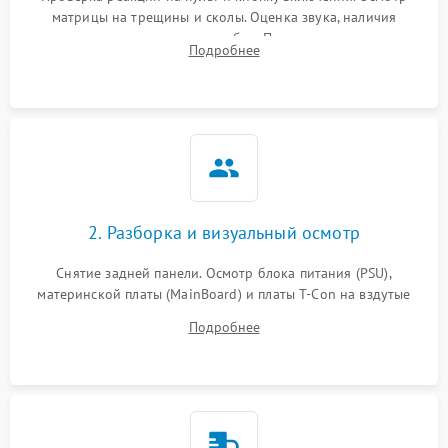
матрицы на трещины и сколы. Оценка звука, наличия
подсветки и индикаторов ошибок. Подключение тестовых
Подробнее
источников сигнала для выявления симптомов поломки.
2. Разборка и визуальный осмотр
Снятие задней панели. Осмотр блока питания (PSU),
материнской платы (MainBoard) и платы T-Con на вздутые
конденсаторы, прогары, окисления и микротрещины.
Подробнее
Проверка надежности фиксации и целостности шлейфов.