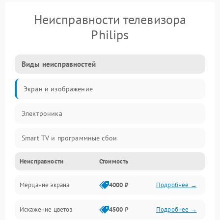
Неисправности телевизора
Philips
Виды неисправностей
Экран и изображение
Электроника
Smart TV и программные сбои
Неисправности
Стоимость
Питание и запуск
Мерцание экрана
4000 ₽
Подробнее →
Подсветка и LED-модули
Искажение цветов
4500 ₽
Подробнее →
Звук и аудиосистема