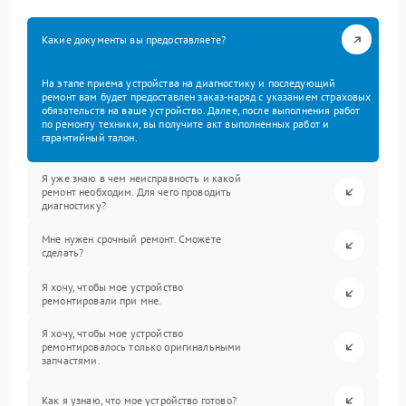
Какие документы вы предоставляете?
На этапе приема устройства на диагностику и последующий
ремонт вам будет предоставлен заказ-наряд с указанием страховых
обязательств на ваше устройство. Далее, после выполнения работ
по ремонту техники, вы получите акт выполненных работ и
гарантийный талон.
Я уже знаю в чем неисправность и какой
ремонт необходим. Для чего проводить
диагностику?
Мне нужен срочный ремонт. Сможете
сделать?
Я хочу, чтобы мое устройство
ремонтировали при мне.
Я хочу, чтобы мое устройство
ремонтировалось только оригинальными
запчастями.
Как я узнаю, что мое устройство готово?