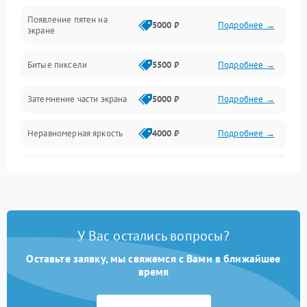
Появление пятен на
Сигнал и приём каналов
5000 ₽
Подробнее →
экране
Разъёмы и интерфейсы
Битые пиксели
5500 ₽
Подробнее →
Механические повреждения
Затемнение части экрана
5000 ₽
Подробнее →
Программное обеспечение
Неравномерная яркость
4000 ₽
Подробнее →
Корпус и механика
Выгорание матрицы
6000 ₽
Подробнее →
Пульт и управление
Сеть и подключения
У Вас остались вопросы?
Оставьте заявку, мы свяжемся с Вами в ближайшее
Аудио
время
Сетевая