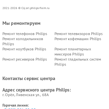
2021-2026 © СЦ orl.philips-fixim.ru
Мы ремонтируем
Ремонт телефонов Philips
Ремонт телевизоров Philips
Ремонт холодильников
Ремонт кофемашин Philips
Philips
Ремонт ноутбуков Philips
Ремонт планетарных
миксеров Philips
Ремонт ресиверов Philips
Ремонт гладильных систем
Philips
Ремонт видеостен Philips
Ремонт интерактивных
панелей Philips
Контакты сервис центра
Ремонт стиральных машин
Ремонт увлажнителей
Philips
воздуха Philips
Адрес сервисного центра Philips:
г. Орёл, Ливенская ул., 68А
Горячая линия: