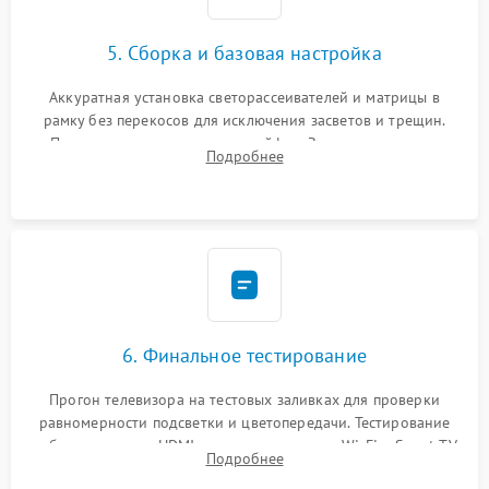
5. Сборка и базовая настройка
Аккуратная установка светорассеивателей и матрицы в
рамку без перекосов для исключения засветов и трещин.
Подключение внутренних шлейфов. Закрытие корпуса.
Подробнее
Сброс настроек и обновление программного обеспечения.
6. Финальное тестирование
Прогон телевизора на тестовых заливках для проверки
равномерности подсветки и цветопередачи. Тестирование
работы разъемов HDMI, динамиков, модуля Wi-Fi и Smart TV
Подробнее
в рабочем режиме в течение нескольких часов.