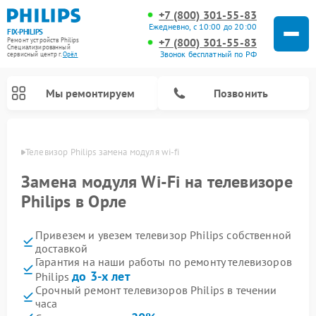
+7 (800) 301-55-83
Ежедневно, с 10:00 до 20:00
FIX-PHILIPS
+7 (800) 301-55-83
Ремонт устройств Philips
Специализированный
Звонок бесплатный по РФ
cервисный центр г.
Орёл
Мы ремонтируем
Позвонить
 Орле
Телевизор Philips замена модуля wi-fi
Замена модуля Wi-Fi на телевизоре
Philips в Орле
Привезем и увезем телевизор Philips собственной
доставкой
Гарантия на наши работы по ремонту телевизоров
до 3-х лет
Philips
Ремонт вертикальных пылесосов Philips
Ремонт интерактивных панелей Philips
Ремонт планетарных миксеров Philips
Ремонт гладильных систем Philips
Ремонт увлажнителей воздуха Philips
Ремонт домашних кинотеатров Philips
Ремонт роботов-пылесосов Philips
Ремонт стиральных машин Philips
Ремонт водонагревателей Philips
Ремонт кухонных комбайнов Philips
Ремонт морозильных камер Philips
Ремонт микроволновых печей Philips
Ремонт очистителей воздуха Philips
Срочный ремонт телевизоров Philips в течении
часа