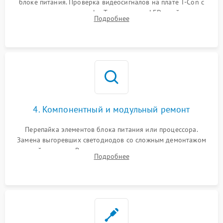
блоке питания. Проверка видеосигналов на плате T-Con с
помощью осциллографа. Тестирование LED-драйвера и
Подробнее
светодиодных планок подсветки мультиметром.
4. Компонентный и модульный ремонт
Перепайка элементов блока питания или процессора.
Замена выгоревших светодиодов со сложным демонтажом
хрупкой матрицы. Восстановление поврежденных дорожек,
Подробнее
прошивка микросхем памяти EEPROM