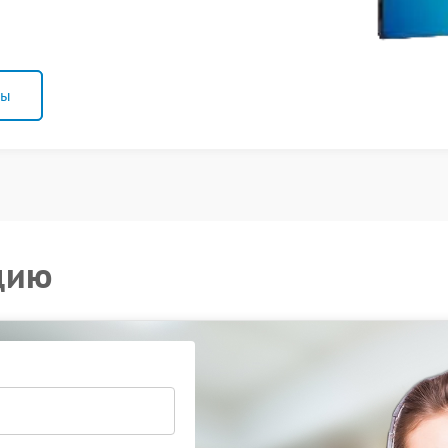
ны
цию