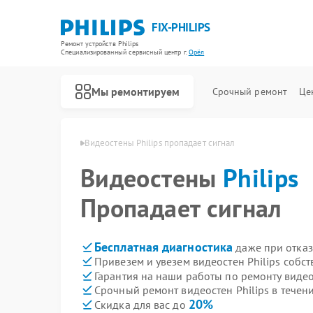
FIX-PHILIPS
Ремонт устройств Philips
Специализированный cервисный центр г.
Орёл
Мы ремонтируем
Срочный ремонт
Це
остен Philips в Орле
Видеостены Philips пропадает сигнал
Видеостены
Philips
Пропадает сигнал
Бесплатная диагностика
даже при отказ
Привезем и увезем видеостен Philips собс
Гарантия на наши работы по ремонту видео
Срочный ремонт видеостен Philips в течен
20%
Скидка для вас до
Ремонт холодильников Philips
Ремонт планетарных миксеров Philips
Ремонт гладильных систем Philips
Ремонт интерактивных панелей Philips
Ремонт стиральных машин Philips
Ремонт увлажнителей воздуха Philips
Ремонт водонагревателей Philips
Ремонт вертикальных пылесосов Philips
Ремонт кухонных комбайнов Philips
Ремонт домашних кинотеатров Philips
Ремонт морозильных камер Philips
Ремонт микроволновых печей Philips
Ремонт очистителей воздуха Philips
Ремонт роботов-пылесосов Philips
Ремонт парогенераторов Philips